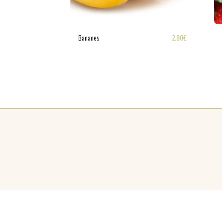
2.80
€
Bananes