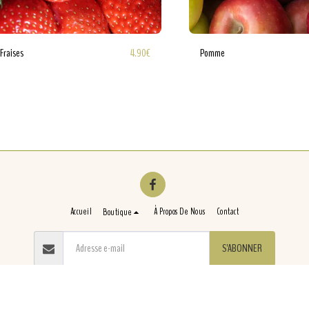
4.90
€
Fraises
Pomme
Accueil
À Propos De Nous
Contact
Boutique
S'ABONNER
Droits d'auteur © 2026 Tous droits réservés -
CHEZ MIMI
Conditions d'Utilisations
|
Politique de Confidentialité