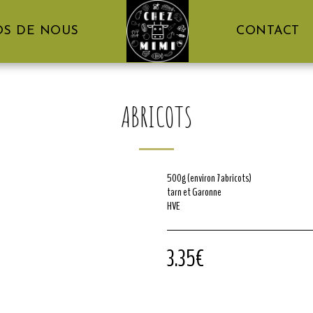
OS DE NOUS
CONTACT
ABRICOTS
500g (environ 7 abricots)
tarn et Garonne
HVE
3.35
€