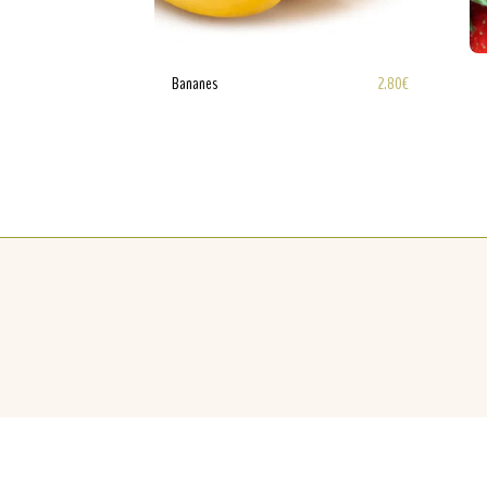
2.80
€
Bananes