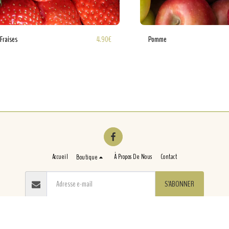
4.90
€
Fraises
Pomme
Accueil
À Propos De Nous
Contact
Boutique
S'ABONNER
Droits d'auteur © 2026 Tous droits réservés -
CHEZ MIMI
Conditions d'Utilisations
|
Politique de Confidentialité