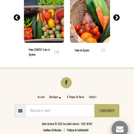
13
€
Panier COMPLET fruits et
12
€
Panier de légumes
Panier de fruits
24
€
légumes
Accueil
Boutique
À Propos De Nous
Contact
S'ABONNER
Droits d'auteur © 2026 Tous droits réservés -
CHEZ MIMI
Conditions d'Utilisations
|
Politique de Confidentialité