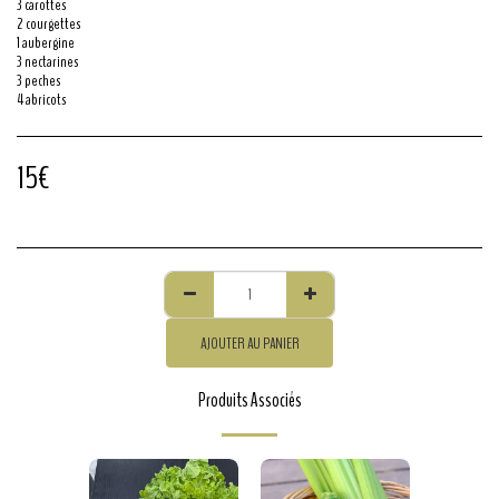
3 carottes
2 courgettes
1 aubergine
3 nectarines
3 peches
4 abricots
15
€
AJOUTER AU PANIER
Produits Associés