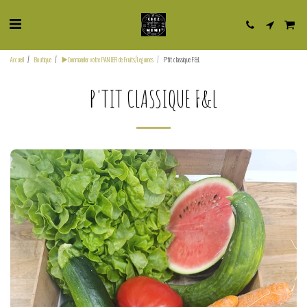
Accueil
Boutique
▶️Commander votre PANIER de Fruits/Legumes
P'tit classique F&L
P'TIT CLASSIQUE F&L