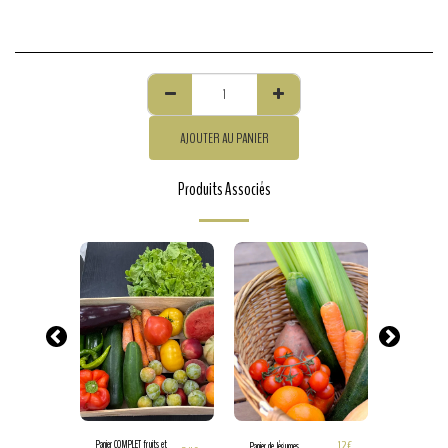
AJOUTER AU PANIER
Produits Associés
13
€
Panier COMPLET fruits et
12
€
Panier de légumes
Panier de fruits