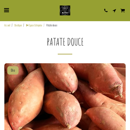
Accueil
Boutique
▶️Espace Entreprise
Patate douce
PATATE DOUCE
Bio