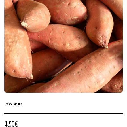
France bio 1kg
4.90
€