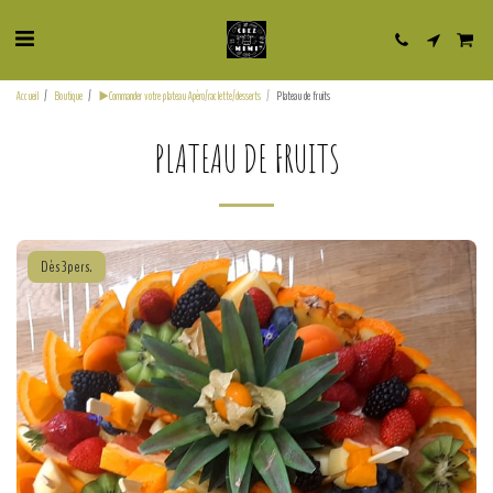
Accueil
Boutique
▶️Commander votre plateau Apéro/raclette/desserts
Plateau de fruits
PLATEAU DE FRUITS
Dès 3pers.