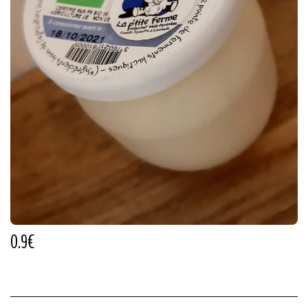
0.9
€