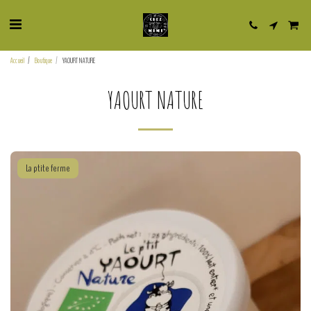
Accueil
Boutique
YAOURT NATURE
YAOURT NATURE
La ptite ferme