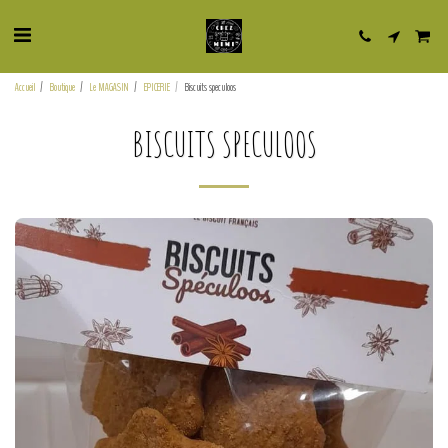
Accueil
Boutique
Le MAGASIN
EPICERIE
Biscuits speculoos
BISCUITS SPECULOOS