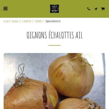
Accueil
Boutique
Le MAGASIN
LÉGUMES
Oignons échalottes Ail
OIGNONS ÉCHALOTTES AIL