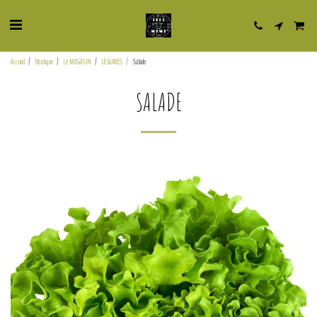
Accueil
Boutique
Le MAGASIN
LÉGUMES
Salade
SALADE